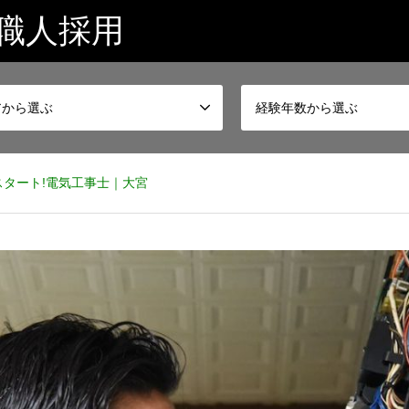
職人採用
アから選ぶ
経験年数から選ぶ
タート!電気工事士｜大宮